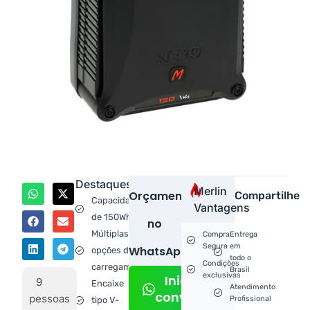
Destaques
Merlin
Orçamento
Compartilhe
Capacidade
Vantagens
de 150Wh.
no
Múltiplas
Compra
Entrega
Segura
em
WhatsApp!
opções de
todo o
Condições
carregamento.
Brasil
exclusivas
Iniciar
9
Encaixe
Atendimento
conversa
pessoas
Profissional
tipo V-