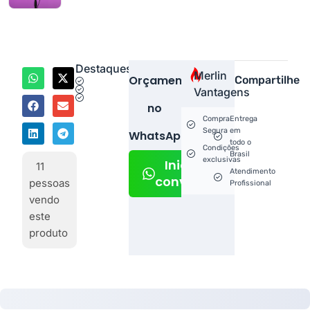
Destaques
Merlin
Orçamento
Compartilhe
Vantagens
no
Compra
Entrega
Segura
em
WhatsApp!
todo o
Condições
Brasil
exclusivas
Iniciar
11
Atendimento
conversa
pessoas
Profissional
vendo
este
produto