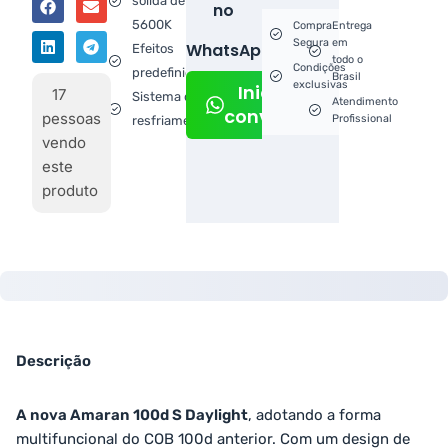
sólida de
no
5600K
Compra
Entrega
Segura
em
WhatsApp!
Efeitos
todo o
Condições
predefinidos
Brasil
exclusivas
Iniciar
17
Sistema de
Atendimento
conversa
pessoas
Profissional
resfriamento
vendo
este
produto
Descrição
A nova Amaran 100d S Daylight
, adotando a forma
multifuncional do COB 100d anterior. Com um design de