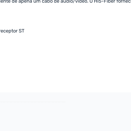
nte de apena um cabo de áudio/vídeo. O Hi5-Fiber fornece 
receptor ST