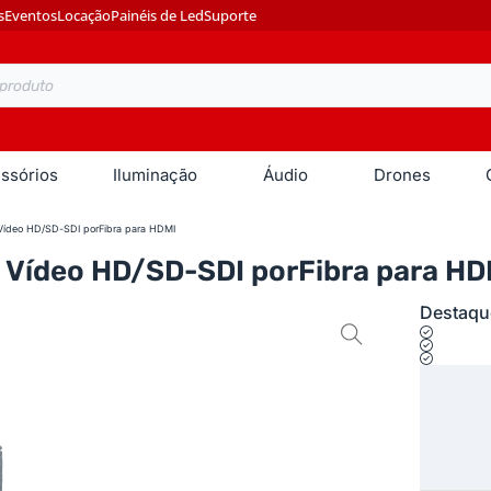
s
Eventos
Locação
Painéis de Led
Suporte
ssórios
Iluminação
Áudio
Drones
 Vídeo HD/SD-SDI porFibra para HDMI
e Vídeo HD/SD-SDI porFibra para HD
Destaqu