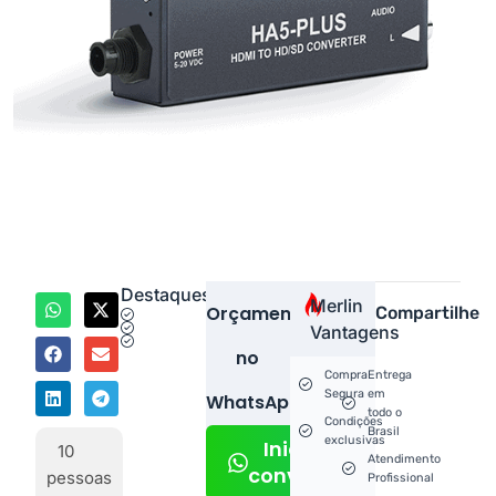
Destaques
Merlin
Orçamento
Compartilhe
Vantagens
no
Compra
Entrega
Segura
em
WhatsApp!
todo o
Condições
Brasil
exclusivas
Iniciar
10
Atendimento
conversa
pessoas
Profissional