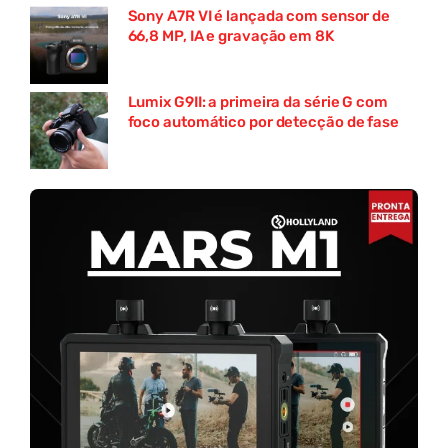
Sony A7R VI é lançada com sensor de
66,8 MP, IA e gravação em 8K
Lumix G9II: a primeira da série G com
foco automático por detecção de fase